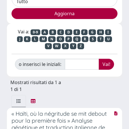
Vai a:
0-9
A
B
C
D
E
F
G
H
I
J
K
L
M
N
O
P
Q
R
S
T
U
V
W
X
Y
Z
o inserisci le iniziali:
Mostrati risultati da 1 a
1 di 1
« Haïti, où la négritude se mit debout
pour la première fois » Analyse
génétique et traduction italienne de