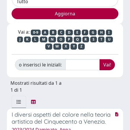
Vai a:
0-9
A
B
C
D
E
F
G
H
I
J
K
L
M
N
O
P
Q
R
S
T
U
V
W
X
Y
Z
o inserisci le iniziali:
Mostrati risultati da 1 a
1 di 1
I diversi aspetti del colore nella teoria
artistica del Cinquecento a Venezia.
2023/2024 Daminato, Anna