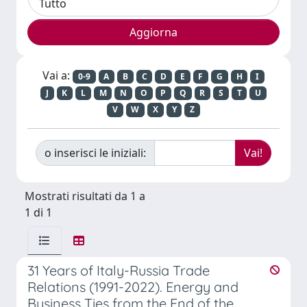
Vai a:
0-9
A
B
C
D
E
F
G
H
I
J
K
L
M
N
O
P
Q
R
S
T
U
V
W
X
Y
Z
o inserisci le iniziali:
Mostrati risultati da 1 a
1 di 1
31 Years of Italy-Russia Trade
Relations (1991-2022). Energy and
Business Ties from the End of the