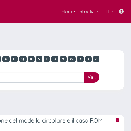
Home
Sfoglia
IT
O
P
Q
R
S
T
U
V
W
X
Y
Z
ione del modello circolare e il caso ROM