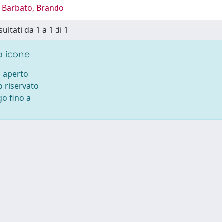
 Barbato, Brando
sultati da 1 a 1 di 1
 icone
 aperto
 riservato
o fino a