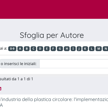
Sfoglia per Autore
ai a:
0-9
A
B
C
D
E
F
G
H
I
J
K
L
M
N
o inserisci le iniziali:
sultati da 1 a 1 di 1
'industria della plastica circolare: l'implementaz
CA