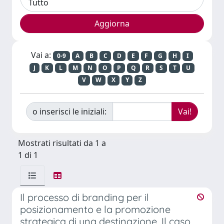
Vai a:
0-9
A
B
C
D
E
F
G
H
I
J
K
L
M
N
O
P
Q
R
S
T
U
V
W
X
Y
Z
o inserisci le iniziali:
Mostrati risultati da 1 a
1 di 1
Il processo di branding per il
posizionamento e la promozione
strategica di una destinazione. Il caso