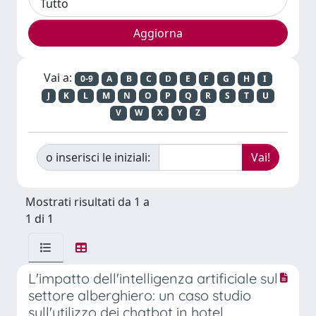
Vai a:
0-9
A
B
C
D
E
F
G
H
I
J
K
L
M
N
O
P
Q
R
S
T
U
V
W
X
Y
Z
o inserisci le iniziali:
Mostrati risultati da 1 a
1 di 1
L'impatto dell'intelligenza artificiale sul
settore alberghiero: un caso studio
sull'utilizzo dei chatbot in hotel.