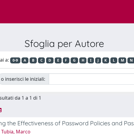
Sfoglia per Autore
ai a:
0-9
A
B
C
D
E
F
G
H
I
J
K
L
M
N
o inserisci le iniziali:
sultati da 1 a 1 di 1
ng the Effectiveness of Password Policies and P
 Tubia, Marco