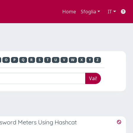
Home
Sfoglia
IT
O
P
Q
R
S
T
U
V
W
X
Y
Z
assword Meters Using Hashcat