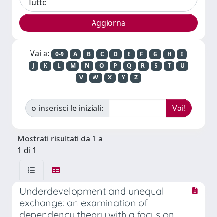
Vai a:
0-9
A
B
C
D
E
F
G
H
I
J
K
L
M
N
O
P
Q
R
S
T
U
V
W
X
Y
Z
o inserisci le iniziali:
Mostrati risultati da 1 a
1 di 1
Underdevelopment and unequal
exchange: an examination of
dependency theory with a focus on