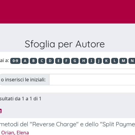
Sfoglia per Autore
ai a:
0-9
A
B
C
D
E
F
G
H
I
J
K
L
M
N
o inserisci le iniziali:
sultati da 1 a 1 di 1
i metodi del "Reverse Charge" e dello "Split Payme
 Orian, Elena