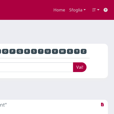
Home
Sfoglia
IT
O
P
Q
R
S
T
U
V
W
X
Y
Z
nt"