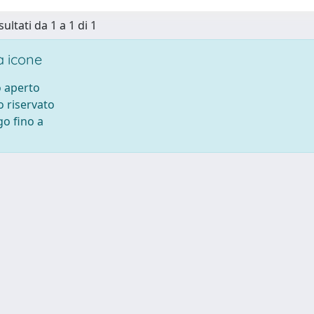
sultati da 1 a 1 di 1
 icone
 aperto
 riservato
o fino a