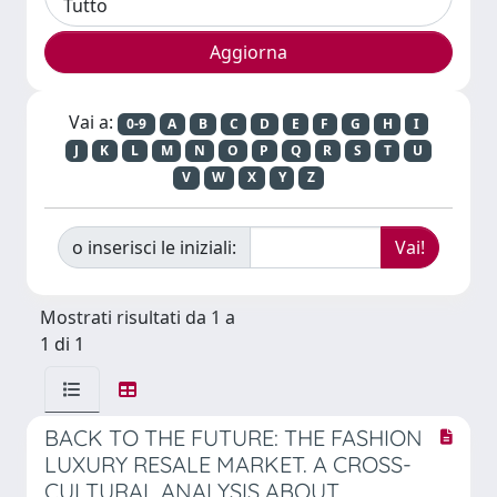
Vai a:
0-9
A
B
C
D
E
F
G
H
I
J
K
L
M
N
O
P
Q
R
S
T
U
V
W
X
Y
Z
o inserisci le iniziali:
Mostrati risultati da 1 a
1 di 1
BACK TO THE FUTURE: THE FASHION
LUXURY RESALE MARKET. A CROSS-
CULTURAL ANALYSIS ABOUT