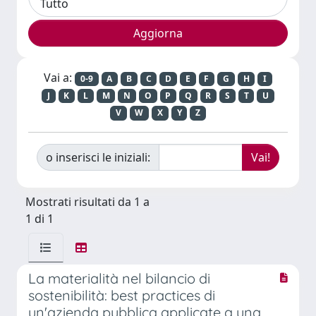
Vai a:
0-9
A
B
C
D
E
F
G
H
I
J
K
L
M
N
O
P
Q
R
S
T
U
V
W
X
Y
Z
o inserisci le iniziali:
Mostrati risultati da 1 a
1 di 1
La materialità nel bilancio di
sostenibilità: best practices di
un'azienda pubblica applicate a una