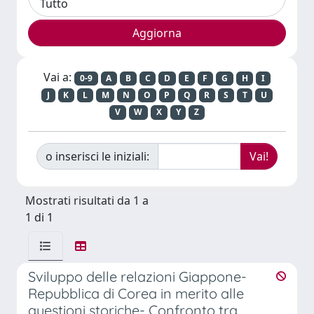
Vai a:
0-9
A
B
C
D
E
F
G
H
I
J
K
L
M
N
O
P
Q
R
S
T
U
V
W
X
Y
Z
o inserisci le iniziali:
Mostrati risultati da 1 a
1 di 1
Sviluppo delle relazioni Giappone-
Repubblica di Corea in merito alle
questioni storiche- Confronto tra