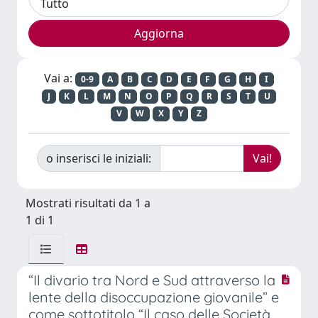
Vai a:
0-9
A
B
C
D
E
F
G
H
I
J
K
L
M
N
O
P
Q
R
S
T
U
V
W
X
Y
Z
o inserisci le iniziali:
Mostrati risultati da 1 a
1 di 1
“Il divario tra Nord e Sud attraverso la
lente della disoccupazione giovanile” e
come sottotitolo “Il caso delle Società