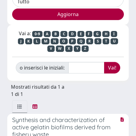
Vai a:
0-9
A
B
C
D
E
F
G
H
I
J
K
L
M
N
O
P
Q
R
S
T
U
V
W
X
Y
Z
o inserisci le iniziali:
Mostrati risultati da 1 a
1 di 1
Synthesis and characterization of
active gelatin biofilms derived from
fishery waste