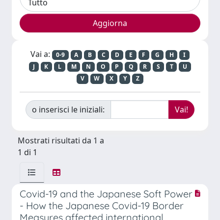
Vai a:
0-9
A
B
C
D
E
F
G
H
I
J
K
L
M
N
O
P
Q
R
S
T
U
V
W
X
Y
Z
o inserisci le iniziali:
Mostrati risultati da 1 a
1 di 1
Covid-19 and the Japanese Soft Power
- How the Japanese Covid-19 Border
Measures affected international