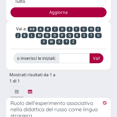
Vai a:
0-9
A
B
C
D
E
F
G
H
I
J
K
L
M
N
O
P
Q
R
S
T
U
V
W
X
Y
Z
o inserisci le iniziali:
Mostrati risultati da 1 a
1 di 1
Ruolo dell'esperimento associativo
nella didattica del russo come lingua
straniera