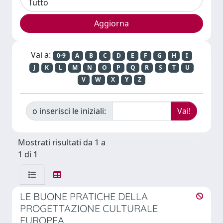
Vai a:
0-9
A
B
C
D
E
F
G
H
I
J
K
L
M
N
O
P
Q
R
S
T
U
V
W
X
Y
Z
o inserisci le iniziali:
Mostrati risultati da 1 a
1 di 1
LE BUONE PRATICHE DELLA
PROGETTAZIONE CULTURALE
EUROPEA