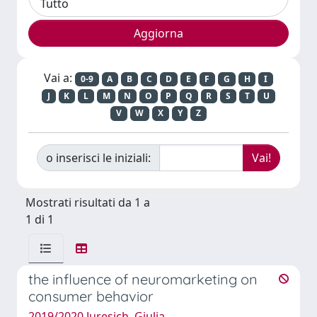
Vai a:
0-9
A
B
C
D
E
F
G
H
I
J
K
L
M
N
O
P
Q
R
S
T
U
V
W
X
Y
Z
o inserisci le iniziali:
Mostrati risultati da 1 a
1 di 1
the influence of neuromarketing on
consumer behavior
2019/2020 Juresich, Giulia