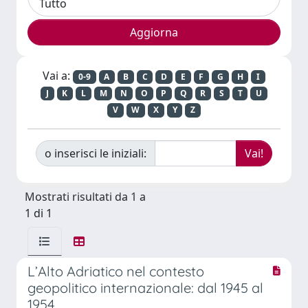
Vai a:
0-9
A
B
C
D
E
F
G
H
I
J
K
L
M
N
O
P
Q
R
S
T
U
V
W
X
Y
Z
o inserisci le iniziali:
Mostrati risultati da 1 a
1 di 1
L’Alto Adriatico nel contesto
geopolitico internazionale: dal 1945 al
1954