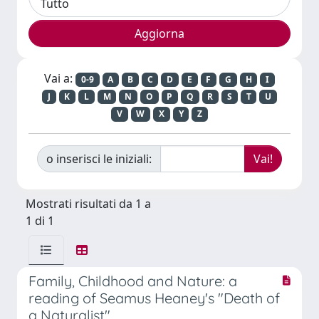
Vai a:
0-9
A
B
C
D
E
F
G
H
I
J
K
L
M
N
O
P
Q
R
S
T
U
V
W
X
Y
Z
o inserisci le iniziali:
Mostrati risultati da 1 a
1 di 1
Family, Childhood and Nature: a
reading of Seamus Heaney's "Death of
a Naturalist"