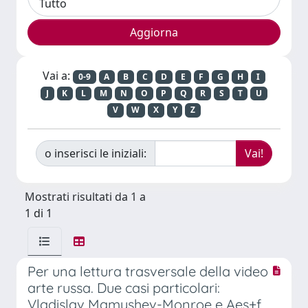
Vai a:
0-9
A
B
C
D
E
F
G
H
I
J
K
L
M
N
O
P
Q
R
S
T
U
V
W
X
Y
Z
o inserisci le iniziali:
Mostrati risultati da 1 a
1 di 1
Per una lettura trasversale della video
arte russa. Due casi particolari:
Vladislav Mamyshev-Monroe e Aes+f