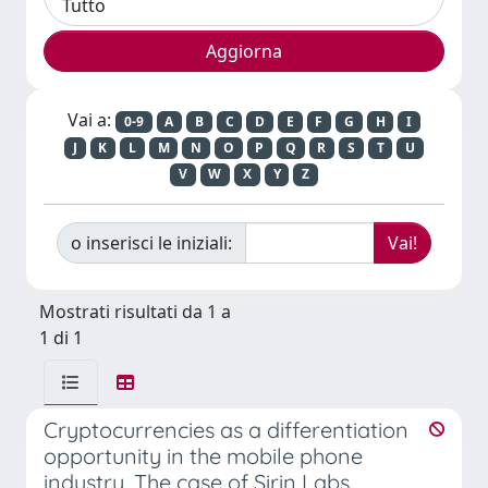
Vai a:
0-9
A
B
C
D
E
F
G
H
I
J
K
L
M
N
O
P
Q
R
S
T
U
V
W
X
Y
Z
o inserisci le iniziali:
Mostrati risultati da 1 a
1 di 1
Cryptocurrencies as a differentiation
opportunity in the mobile phone
industry. The case of Sirin Labs.