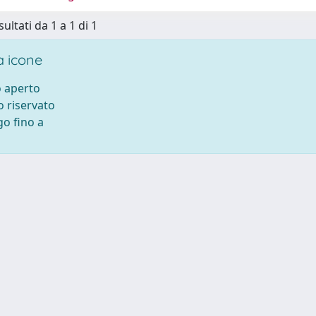
sultati da 1 a 1 di 1
 icone
 aperto
 riservato
o fino a