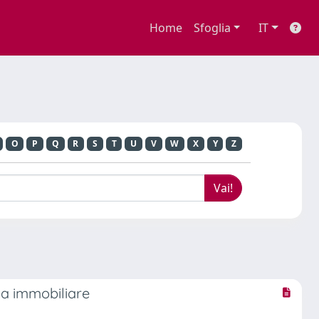
Home
Sfoglia
IT
O
P
Q
R
S
T
U
V
W
X
Y
Z
ia immobiliare