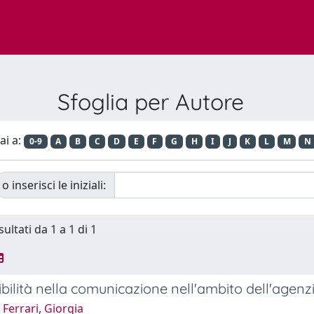
Sfoglia per Autore
ai a:
0-9
A
B
C
D
E
F
G
H
I
J
K
L
M
N
o inserisci le iniziali:
sultati da 1 a 1 di 1
ibilità nella comunicazione nell'ambito dell'agenz
Ferrari, Giorgia