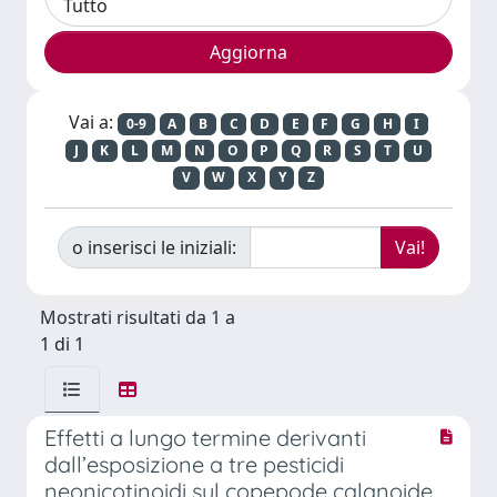
Vai a:
0-9
A
B
C
D
E
F
G
H
I
J
K
L
M
N
O
P
Q
R
S
T
U
V
W
X
Y
Z
o inserisci le iniziali:
Mostrati risultati da 1 a
1 di 1
Effetti a lungo termine derivanti
dall’esposizione a tre pesticidi
neonicotinoidi sul copepode calanoide