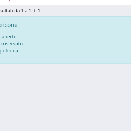
sultati da 1 a 1 di 1
 icone
 aperto
 riservato
o fino a