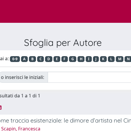
Sfoglia per Autore
ai a:
0-9
A
B
C
D
E
F
G
H
I
J
K
L
M
N
o inserisci le iniziali:
sultati da 1 a 1 di 1
ome traccia esistenziale: le dimore d’artista nel C
 Scapin, Francesca