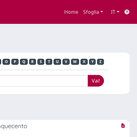
Home
Sfoglia
IT
O
P
Q
R
S
T
U
V
W
X
Y
Z
inquecento