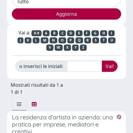
Vai a:
0-9
A
B
C
D
E
F
G
H
I
J
K
L
M
N
O
P
Q
R
S
T
U
V
W
X
Y
Z
o inserisci le iniziali:
Mostrati risultati da 1 a
1 di 1
La residenza d’artista in azienda: una
pratica per imprese, mediatori e
creativi