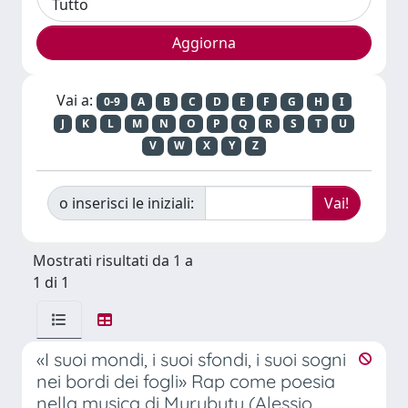
Vai a:
0-9
A
B
C
D
E
F
G
H
I
J
K
L
M
N
O
P
Q
R
S
T
U
V
W
X
Y
Z
o inserisci le iniziali:
Mostrati risultati da 1 a
1 di 1
«I suoi mondi, i suoi sfondi, i suoi sogni
nei bordi dei fogli» Rap come poesia
nella musica di Murubutu (Alessio