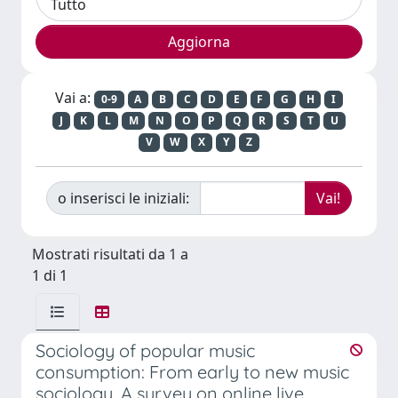
Vai a:
0-9
A
B
C
D
E
F
G
H
I
J
K
L
M
N
O
P
Q
R
S
T
U
V
W
X
Y
Z
o inserisci le iniziali:
Mostrati risultati da 1 a
1 di 1
Sociology of popular music
consumption: From early to new music
sociology. A survey on online live