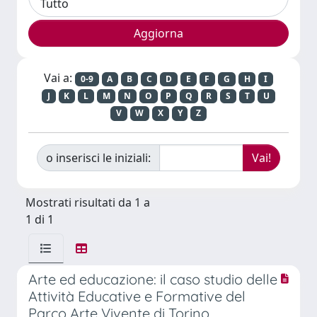
Vai a:
0-9
A
B
C
D
E
F
G
H
I
J
K
L
M
N
O
P
Q
R
S
T
U
V
W
X
Y
Z
o inserisci le iniziali:
Mostrati risultati da 1 a
1 di 1
Arte ed educazione: il caso studio delle
Attività Educative e Formative del
Parco Arte Vivente di Torino