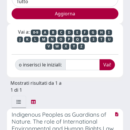
Vai a:
0-9
A
B
C
D
E
F
G
H
I
J
K
L
M
N
O
P
Q
R
S
T
U
V
W
X
Y
Z
o inserisci le iniziali:
Mostrati risultati da 1 a
1 di 1
Indigenous Peoples as Guardians of
Nature. The role of International
Environmental and Human Rights Law