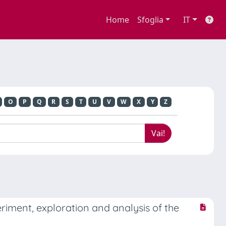
Home
Sfoglia
IT
O
P
Q
R
S
T
U
V
W
X
Y
Z
eriment, exploration and analysis of the