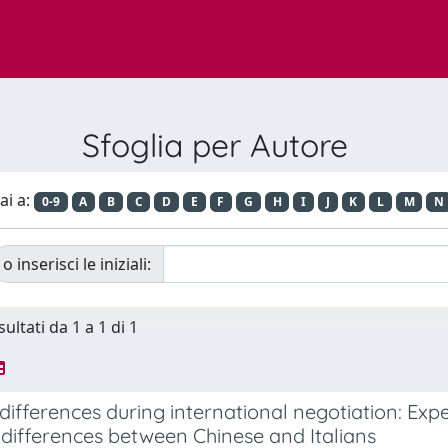
Sfoglia per Autore
ai a:
0-9
A
B
C
D
E
F
G
H
I
J
K
L
M
N
o inserisci le iniziali:
sultati da 1 a 1 di 1
 differences during international negotiation: Exp
 differences between Chinese and Italians