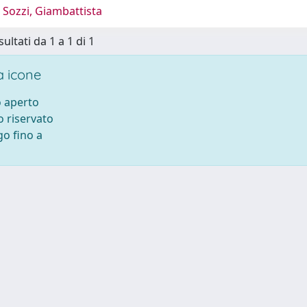
 Sozzi, Giambattista
sultati da 1 a 1 di 1
 icone
 aperto
 riservato
o fino a