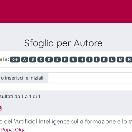
Sfoglia per Autore
ai a:
0-9
A
B
C
D
E
F
G
H
I
J
K
L
M
N
o inserisci le iniziali:
sultati da 1 a 1 di 1
 dell'Artificial Intelligence sulla formazione e lo 
 Popa, Olga