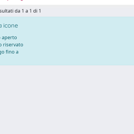
sultati da 1 a 1 di 1
 icone
 aperto
 riservato
o fino a