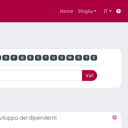
Home
Sfoglia
IT
O
P
Q
R
S
T
U
V
W
X
Y
Z
sviluppo dei dipendenti