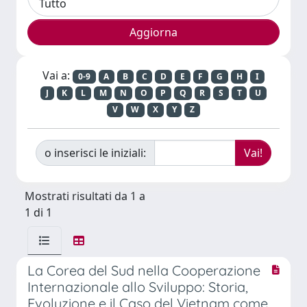
Vai a:
0-9
A
B
C
D
E
F
G
H
I
J
K
L
M
N
O
P
Q
R
S
T
U
V
W
X
Y
Z
o inserisci le iniziali:
Mostrati risultati da 1 a
1 di 1
La Corea del Sud nella Cooperazione
Internazionale allo Sviluppo: Storia,
Evoluzione e il Caso del Vietnam come