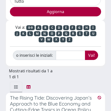
Vai a:
0-9
A
B
C
D
E
F
G
H
I
J
K
L
M
N
O
P
Q
R
S
T
U
V
W
X
Y
Z
o inserisci le iniziali:
Mostrati risultati da 1 a
1 di 1
The Rising Tide: Discovering Japan’s
Approach to the Blue Economy and
Cutting-Edge Topics in Ocean Policy