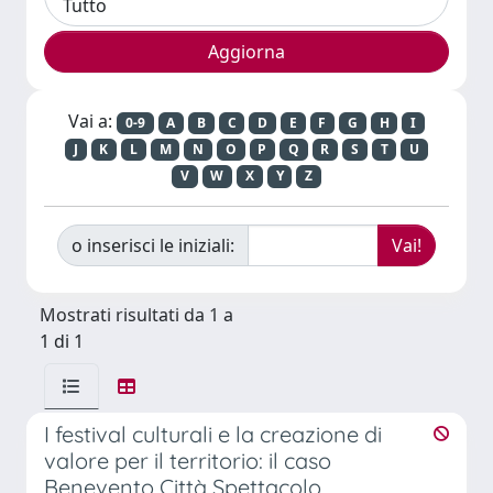
Vai a:
0-9
A
B
C
D
E
F
G
H
I
J
K
L
M
N
O
P
Q
R
S
T
U
V
W
X
Y
Z
o inserisci le iniziali:
Mostrati risultati da 1 a
1 di 1
I festival culturali e la creazione di
valore per il territorio: il caso
Benevento Città Spettacolo.