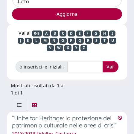
Vai a:
0-9
A
B
C
D
E
F
G
H
I
J
K
L
M
N
O
P
Q
R
S
T
U
V
W
X
Y
Z
o inserisci le iniziali:
Mostrati risultati da 1 a
1 di 1
“Unite for Heritage: la protezione del
patrimonio culturale nelle aree di crisi”
2018/2019 Fidelbo, Costanza