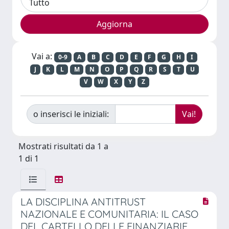
Vai a:
0-9
A
B
C
D
E
F
G
H
I
J
K
L
M
N
O
P
Q
R
S
T
U
V
W
X
Y
Z
o inserisci le iniziali:
Mostrati risultati da 1 a
1 di 1
LA DISCIPLINA ANTITRUST
NAZIONALE E COMUNITARIA: IL CASO
DEL CARTELLO DELLE FINANZIARIE