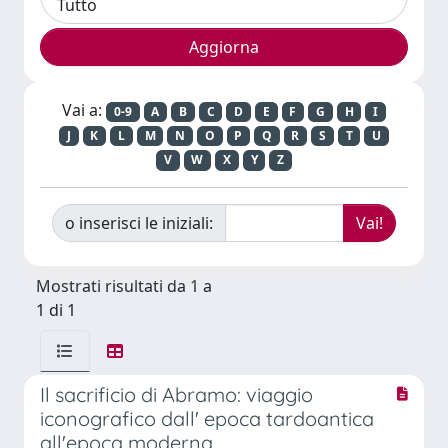
Vai a:
0-9
A
B
C
D
E
F
G
H
I
J
K
L
M
N
O
P
Q
R
S
T
U
V
W
X
Y
Z
o inserisci le iniziali:
Mostrati risultati da 1 a
1 di 1
Il sacrificio di Abramo: viaggio
iconografico dall' epoca tardoantica
all'epoca moderna