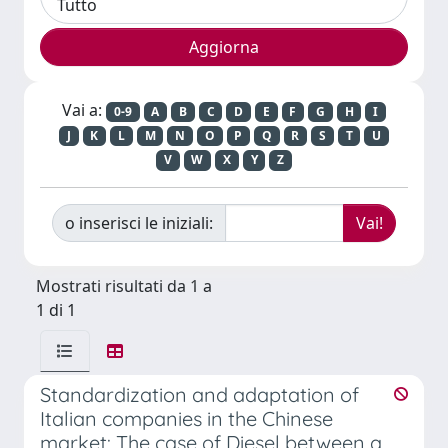
Vai a:
0-9
A
B
C
D
E
F
G
H
I
J
K
L
M
N
O
P
Q
R
S
T
U
V
W
X
Y
Z
o inserisci le iniziali:
Mostrati risultati da 1 a
1 di 1
Standardization and adaptation of
Italian companies in the Chinese
market: The case of Diesel between a