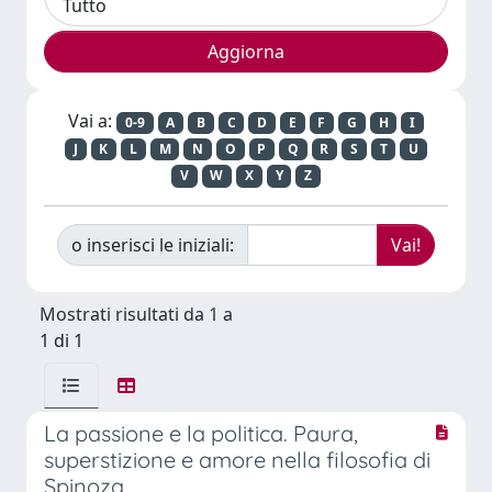
Vai a:
0-9
A
B
C
D
E
F
G
H
I
J
K
L
M
N
O
P
Q
R
S
T
U
V
W
X
Y
Z
o inserisci le iniziali:
Mostrati risultati da 1 a
1 di 1
La passione e la politica. Paura,
superstizione e amore nella filosofia di
Spinoza.