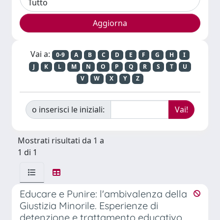
Vai a:
0-9
A
B
C
D
E
F
G
H
I
J
K
L
M
N
O
P
Q
R
S
T
U
V
W
X
Y
Z
o inserisci le iniziali:
Mostrati risultati da 1 a
1 di 1
Educare e Punire: l'ambivalenza della
Giustizia Minorile. Esperienze di
detenzione e trattamento educativo