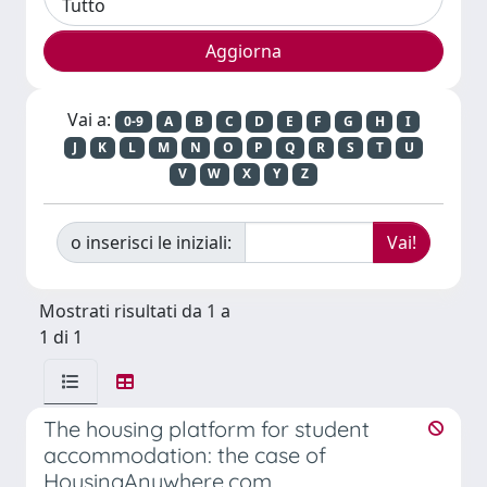
Vai a:
0-9
A
B
C
D
E
F
G
H
I
J
K
L
M
N
O
P
Q
R
S
T
U
V
W
X
Y
Z
o inserisci le iniziali:
Mostrati risultati da 1 a
1 di 1
The housing platform for student
accommodation: the case of
HousingAnywhere.com