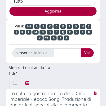
Vai a:
0-9
A
B
C
D
E
F
G
H
I
J
K
L
M
N
O
P
Q
R
S
T
U
V
W
X
Y
Z
o inserisci le iniziali:
Mostrati risultati da 1 a
1 di 1
La cultura gastronomica della Cina
imperiale - epoca Song. Traduzione di
due articoli specialistici e commento