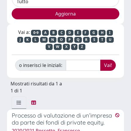
Vai a:
0-9
A
B
C
D
E
F
G
H
I
J
K
L
M
N
O
P
Q
R
S
T
U
V
W
X
Y
Z
o inserisci le iniziali:
Mostrati risultati da 1 a
1 di 1
Processo di valutazione di un’impresa
da parte dei fondi di private equity.
2020/2021 Rossetto, Francesco