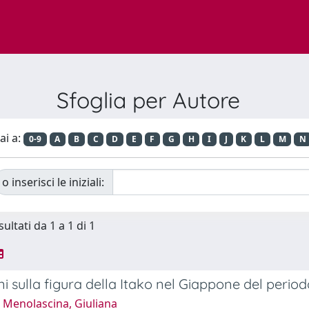
Sfoglia per Autore
ai a:
0-9
A
B
C
D
E
F
G
H
I
J
K
L
M
N
o inserisci le iniziali:
sultati da 1 a 1 di 1
oni sulla figura della Itako nel Giappone del perio
 Menolascina, Giuliana