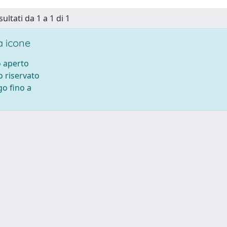
sultati da 1 a 1 di 1
 icone
 aperto
 riservato
o fino a