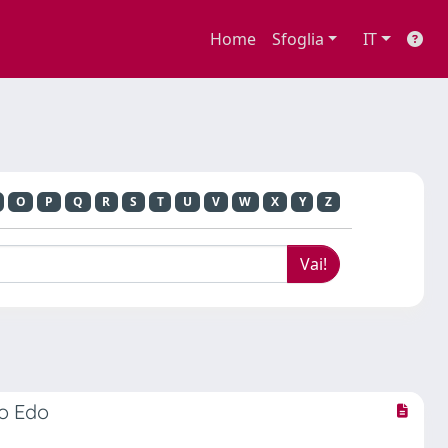
Home
Sfoglia
IT
O
P
Q
R
S
T
U
V
W
X
Y
Z
do Edo