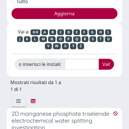
Vai a:
0-9
A
B
C
D
E
F
G
H
I
J
K
L
M
N
O
P
Q
R
S
T
U
V
W
X
Y
Z
o inserisci le iniziali:
Mostrati risultati da 1 a
1 di 1
2D manganese phosphate triselenide
electrochemical water splitting
investigation.