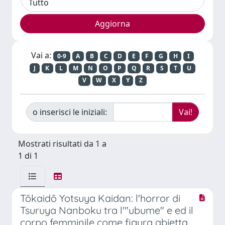
Vai a:
0-9
A
B
C
D
E
F
G
H
I
J
K
L
M
N
O
P
Q
R
S
T
U
V
W
X
Y
Z
o inserisci le iniziali:
Mostrati risultati da 1 a
1 di 1
Tōkaidō Yotsuya Kaidan: l'horror di
Tsuruya Nanboku tra l'"ubume" e ed il
corpo femminile come figura abietta