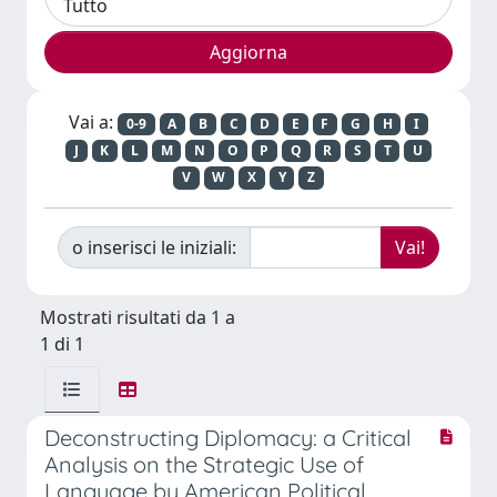
Vai a:
0-9
A
B
C
D
E
F
G
H
I
J
K
L
M
N
O
P
Q
R
S
T
U
V
W
X
Y
Z
o inserisci le iniziali:
Mostrati risultati da 1 a
1 di 1
Deconstructing Diplomacy: a Critical
Analysis on the Strategic Use of
Language by American Political