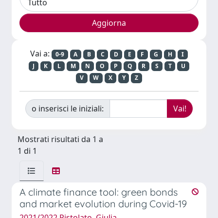
Vai a:
0-9
A
B
C
D
E
F
G
H
I
J
K
L
M
N
O
P
Q
R
S
T
U
V
W
X
Y
Z
o inserisci le iniziali:
Mostrati risultati da 1 a
1 di 1
A climate finance tool: green bonds
and market evolution during Covid-19
2021/2022 Pistolato, Giulia