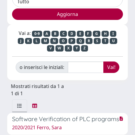
Vai a:
0-9
A
B
C
D
E
F
G
H
I
J
K
L
M
N
O
P
Q
R
S
T
U
V
W
X
Y
Z
o inserisci le iniziali:
Mostrati risultati da 1 a
1 di 1
Software Verification of PLC programs
2020/2021 Ferro, Sara